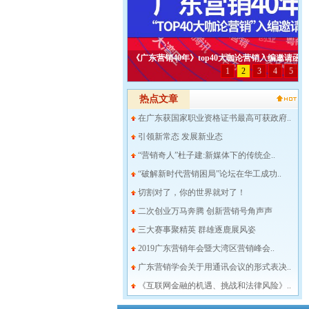
热点文章
在广东获国家职业资格证书最高可获政府..
引领新常态 发展新业态
“营销奇人”杜子建:新媒体下的传统企..
“破解新时代营销困局”论坛在华工成功..
切割对了，你的世界就对了！
二次创业万马奔腾 创新营销号角声声
三大赛事聚精英 群雄逐鹿展风姿
2019广东营销年会暨大湾区营销峰会..
广东营销学会关于用通讯会议的形式表决..
《互联网金融的机遇、挑战和法律风险》..