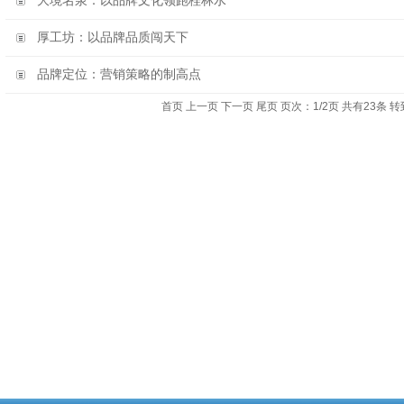
大境名泉：以品牌文化领跑桂林水
厚工坊：以品牌品质闯天下
品牌定位：营销策略的制高点
首页 上一页
下一页
尾页
页次：1/2页 共有23条 转