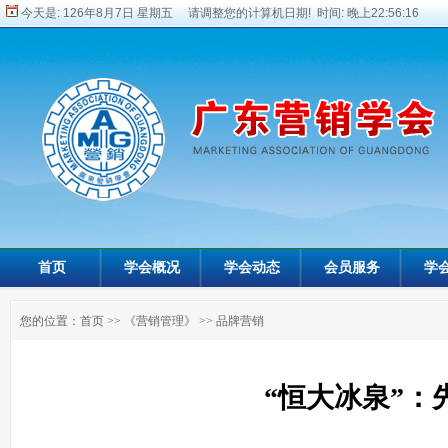
今天是:
126年8月7日 星期五 请调整您的计算机日期! 时间:
晚上22:56:17
首页
学会概况
学会动态
会员服务
学
您的位置：
首页
>>
《营销管理》
>>
品牌营销
“恒大冰泉”