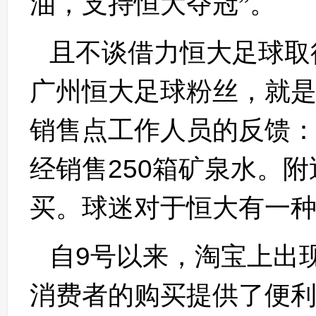
油，支持恒大夺冠”。
且不谈借力恒大足球取
广州恒大足球粉丝，就
销售点工作人员的反馈：
250
经销售
箱矿泉水。附
买。球迷对于恒大有一种
9
自
号以来，淘宝上出
消费者的购买提供了便