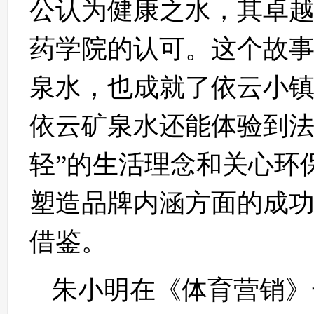
公认为健康之水，其卓
药学院的认可。这个故
泉水，也成就了依云小
依云矿泉水还能体验到法
轻”的生活理念和关心环
塑造品牌内涵方面的成
借鉴。
朱小明在《体育营销》