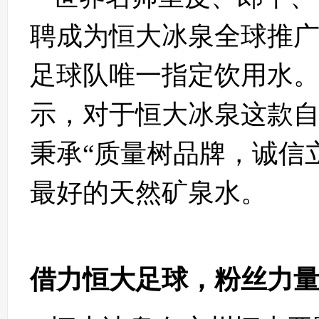
聘成为恒大冰泉全球推
足球队唯一指定饮用水
示，对于恒大冰泉这款
秉承“质量树品牌，诚信
最好的天然矿泉水。
借力恒大足球，粉丝力