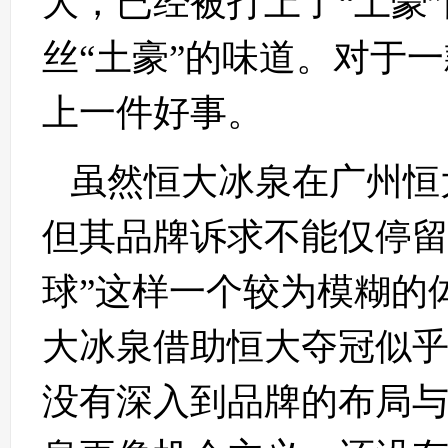
大，已经被打上了“土豪
丝“土豪”的味道。对于
上一件好事。
虽然恒大冰泉在广州恒
但其品牌诉求不能仅停留
球”这样一个较为模糊的
大冰泉借助恒大夺冠似
没有深入到品牌的布局