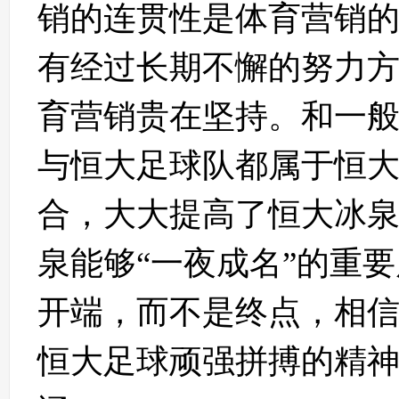
销的连贯性是体育营销的
有经过长期不懈的努力
育营销贵在坚持。和一
与恒大足球队都属于恒
合，大大提高了恒大冰
泉能够“一夜成名”的重
开端，而不是终点，相
恒大足球顽强拼搏的精