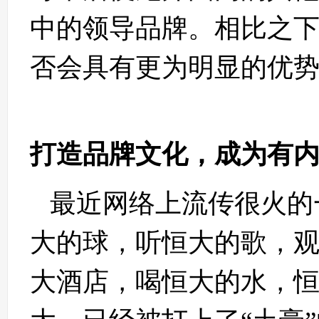
中的领导品牌。相比之
否会具有更为明显的优
打造品牌文化，成为有内
最近网络上流传很火的
大的球，听恒大的歌，
大酒店，喝恒大的水，恒