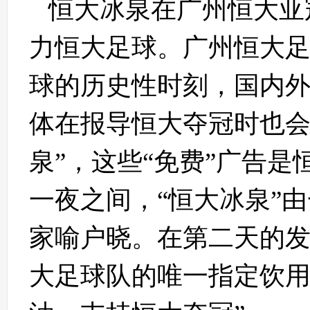
恒大冰泉在广州恒大亚
力恒大足球。广州恒大
球的历史性时刻，国内
体在报导恒大夺冠时也会
泉”，这些“免费”广告
一夜之间，“恒大冰泉”
家喻户晓。在第二天的
大足球队的唯一指定饮用