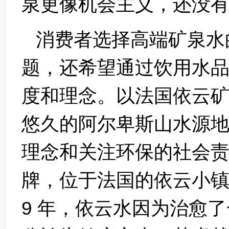
泉更像机会主义，还没
消费者选择高端矿泉水
题，还希望通过饮用水
度和理念。以法国依云
悠久的阿尔卑斯山水源地
理念和关注环保的社会
牌，位于法国的依云小
9
年，依云水因为治愈了