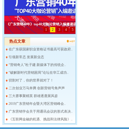
热点文章
在广东获国家职业资格证书最高可获政府..
引领新常态 发展新业态
“营销奇人”杜子建:新媒体下的传统企..
“破解新时代营销困局”论坛在华工成功..
切割对了，你的世界就对了！
二次创业万马奔腾 创新营销号角声声
三大赛事聚精英 群雄逐鹿展风姿
2019广东营销年会暨大湾区营销峰会..
广东营销学会关于用通讯会议的形式表决..
《互联网金融的机遇、挑战和法律风险》..