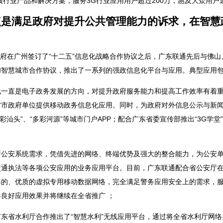
项行业产品和解决方案，服务3G行业应用用户超过200万，惠及大众用户近
点是满足政府对提升公共管理能力的诉求，在智慧
民政府在广州签订了“十二五”信息化战略合作协议之后，广东联通先后与佛山
和智慧城市合作协议，推出了一系列的强政信息化平台与应用。典型应用
化一直是电子政务发展的方向，对提升政府服务能力和提高工作效率有着
省市政府单位提供移动政务信息化应用。同时，为政府对外信息公示与新
“精彩汕头”、“多彩河源”等城市门户APP；配合广东省委宣传部推出“3G
析公安系统需求，凭借先进的网络、终端优势及强大的整合能力，为公安
交通执法等各项公安应用的业务应用平台。目前，广东联通配合省公安厅
的、优质的虚拟专用移动数据网络，完全满足警务应用安全上的需求，服务
良好应用效果并将继续在全省推广 ；
东省水利厅合作推出了“智慧水利”无线应用平台，通过将全省水利厅网